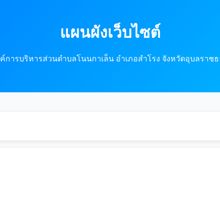
แผนผังเว็บไซต์
ค์การบริหารส่วนตำบลโนนกาเล็น อำเภอสำโรง จังหวัดอุบลราชธ