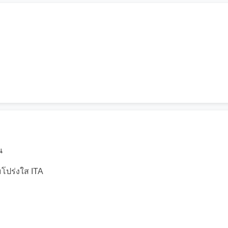
น
ปร่งใส ITA