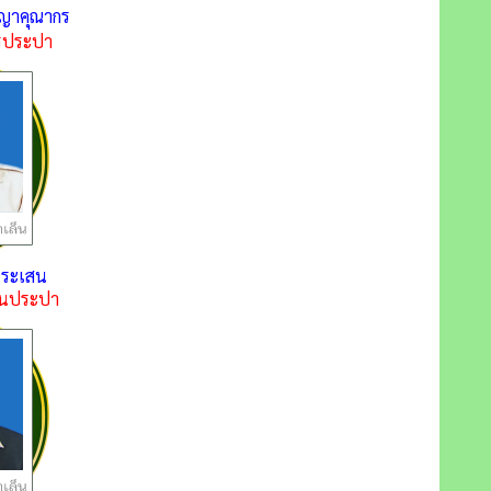
ชญาคุณากร
รประปา
ีระเสน
งานประปา