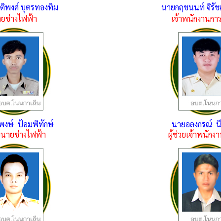
ตติพงศ์ บุตรทองทิม
นายกฤชนนท์ จิรั
ยช่างไฟฟ้า
เจ้าพนักงานกา
พงษ์ ป้อมพิทักษ์
นายอลงกรณ์ น
วยนายช่างไฟฟ้า
ผู้ช่วยเจ้าพนัก